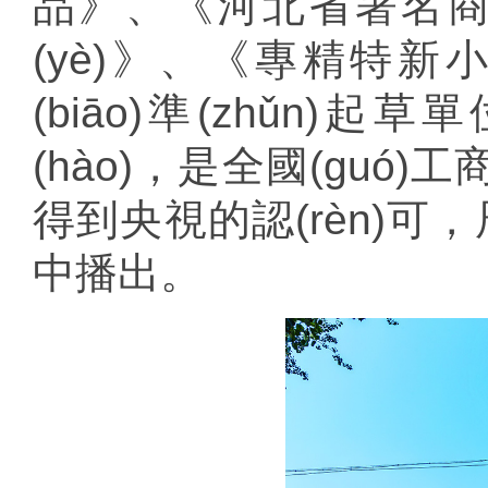
品》、《河北省著名商標(
(yè)》、《專精特新小
(biāo)準(zhǔn)起
(hào)，是全國(guó)工
得到央視的認(rèn)可
中播出。