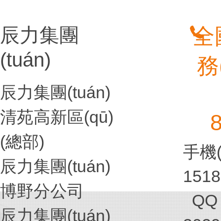
辰力集團
全
(tuán)
務
辰力集團(tuán)
清苑高新區(qū)
(總部)
手機(
辰力集團(tuán)
1518
博野分公司
QQ
辰力集團(tuán)