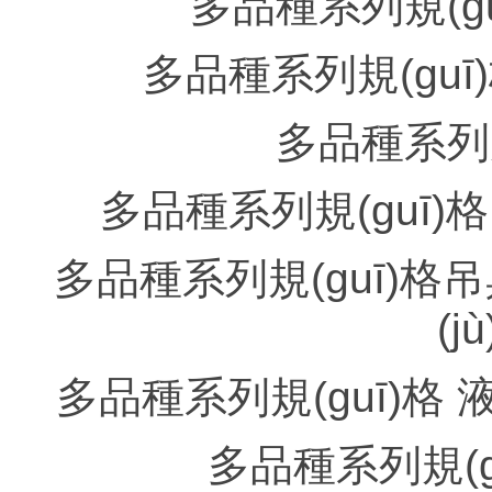
多品種系列規(g
多品種系列規(guī)格
多品種系列規
多品種系列規(guī)格 
多品種系列規(guī)格
(
多品種系列規(guī)格 
多品種系列規(g