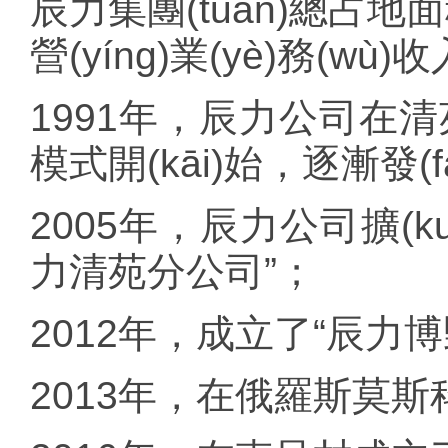
辰力集團(tuán)總占地面
營(yíng)業(yè)務(wù
1991年，辰力公司在清
模式開(kāi)始，逐漸發(
2005年，辰力公司擴(k
力清苑分公司”；
2012年，成立了“辰力
2013年，在俄羅斯莫