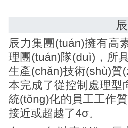
辰
辰力集團(tuán)擁有高素質
理團(tuán)隊(duì)
生產(chǎn)技術(shù)
本完成了從控制處理型向預
統(tǒng)化的員工工作質(
接近或超越了4σ。