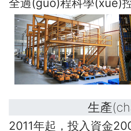
全過(guò)程科學(xué
生產(ch
2011年起，投入資金200