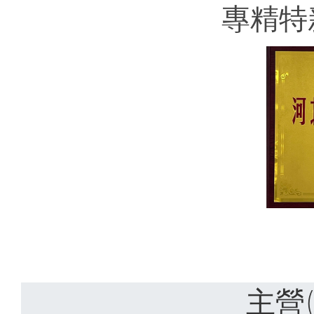
專精特新
主營(