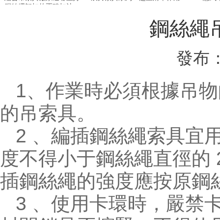
鋼絲繩卸扣的正確扣法
鋼絲繩
發布：
1、作業時必須根據吊
的
吊索具
。
2 、編插鋼絲繩索具宜用
度不得小于鋼絲繩直徑的 20
插鋼絲繩的強度應按原鋼絲
3 、使用卡環時，嚴禁