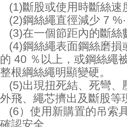
(1)斷股或使用時斷絲
(2)鋼絲繩直徑減少 7 %·1
(3)在一個節距內的斷絲
(4)鋼絲繩表面鋼絲磨
的 40 ％以上，或鋼絲
整根綱絲繩明顯變硬。
(5)出現扭死結、死彎
外飛、繩芯擠出及斷股等
(6）使用新購置的吊索
確認安全。