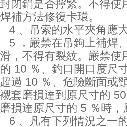
封閉銷是否擰緊。不得使
焊補方法修復卡環。
4 、吊索的水平夾角應大于
5 ．嚴禁在吊鉤上補焊
滑，不得有裂紋。嚴禁使
的 10 ％、釣口開口度
超過 10 ％、危險斷面
襯套磨損達到原尺寸的 5
磨損達原尺寸的 5 ％時
6 、凡有下列情況之一