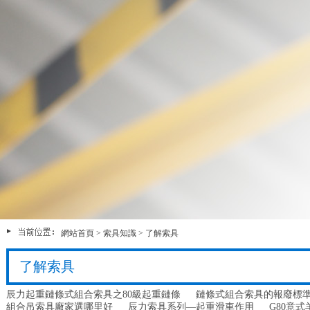
網站首頁
>
索具知識
>
了解索具
了解索具
辰力起重鏈條式組合索具之80級起重鏈條
鏈條式組合索具的報廢標
組合吊索具廠家選哪里好
辰力索具系列—起重滑車作用
G80意