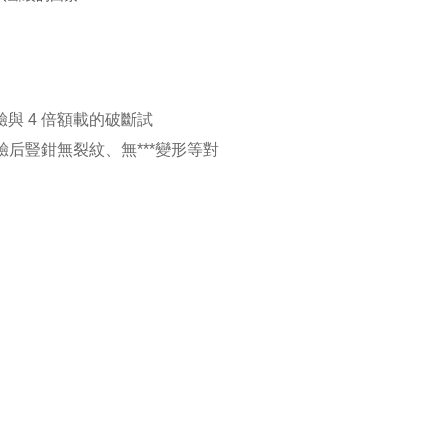
與 4 倍額載的破斷試
試驗后豎鉗無裂紋、無***變形等對