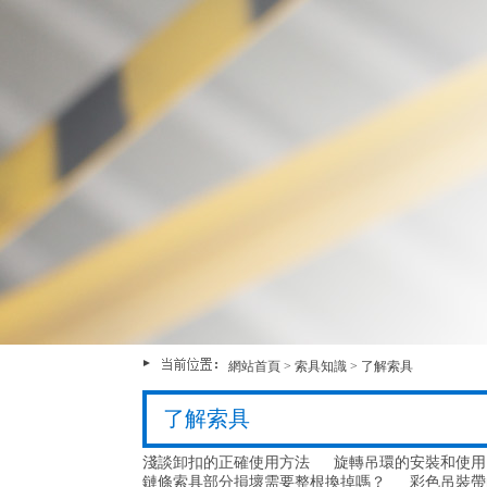
網站首頁
>
索具知識
>
了解索具
了解索具
淺談卸扣的正確使用方法
旋轉吊環的安裝和使用
鏈條索具部分損壞需要整根換掉嗎？
彩色吊裝帶