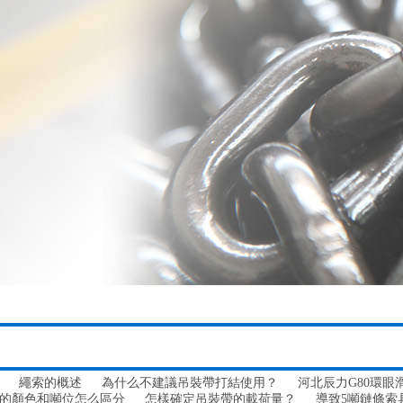
繩索的概述
為什么不建議吊裝帶打結使用？
河北辰力G80環眼滑
的顏色和噸位怎么區分
怎樣確定吊裝帶的載荷量？
導致5噸鏈條索