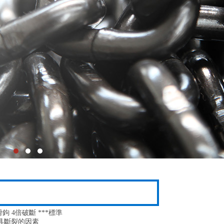
鉤 4倍破斷 ***標準
具斷裂的因素