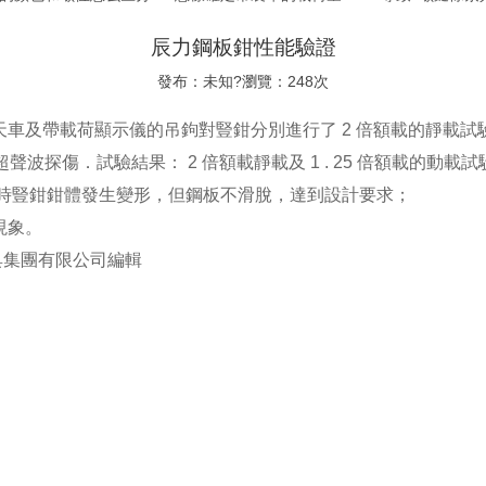
辰力鋼板鉗性能驗證
發布：未知?瀏覽：248次
車及帶載荷顯示儀的吊鉤對豎鉗分別進行了 2 倍額載的靜載試驗
、超聲波探傷．試驗結果： 2 倍額載靜載及 1 . 25 倍額載的動載
驗時豎鉗鉗體發生變形，但鋼板不滑脫，達到設計要求；
現象。
具集團有限公司編輯