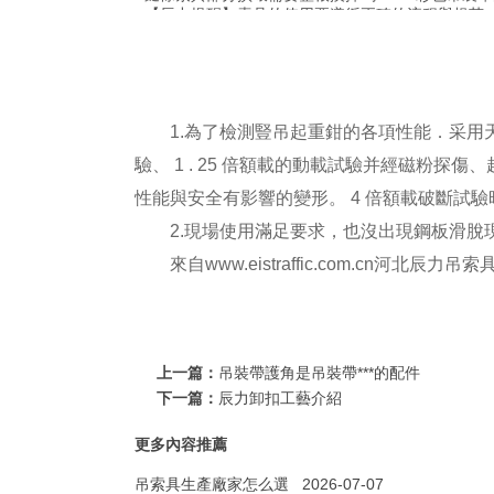
【辰力提醒】索具的使用要遵循正確的流程與規范
1.為了檢測豎吊起重鉗的各項性能．采用天
驗、 1 . 25 倍額載的動載試驗并經磁粉探傷
性能與安全有影響的變形。 4 倍額載破斷試
2.現場使用滿足要求，也沒出現鋼板滑脫
來自
www.eistraffic.com.cn
河北辰力吊索
上一篇：
吊裝帶護角是吊裝帶***的配件
下一篇：
辰力卸扣工藝介紹
更多內容推薦
吊索具生產廠家怎么選
2026-07-07