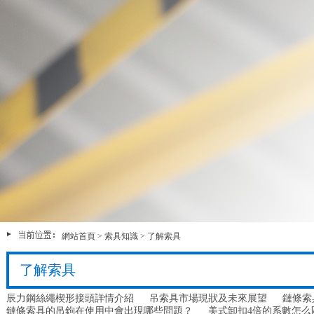
網站首頁
>
索具知識
>
了解索具
了解索具
辰力鋼絲繩楔形接頭詳情介紹
吊索具市場現狀及未來展望
鏈條索
鏈條索具的吊鉤在使用中會出現哪些問題？
美式卸扣4倍的系數怎么