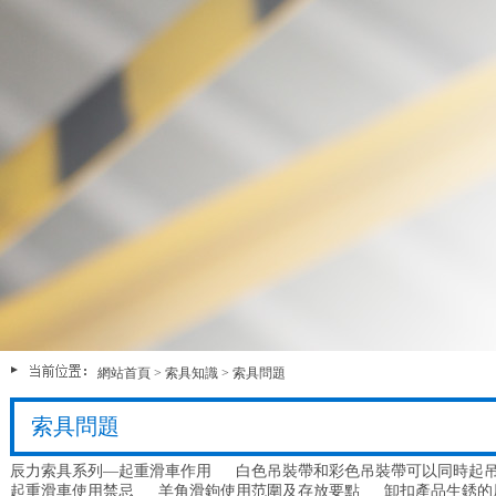
網站首頁
>
索具知識
>
索具問題
索具問題
辰力索具系列—起重滑車作用
白色吊裝帶和彩色吊裝帶可以同時起
起重滑車使用禁忌
羊角滑鉤使用范圍及存放要點
卸扣產品生銹的