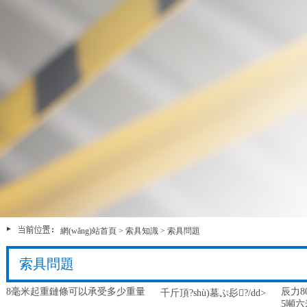
網(wǎng)站首頁
>
索具知識
>
索具問題
索具問題
8毫米起重鏈條可以承受多少重量
辰力8
千斤頂?shù)墓ぷ髟?/dd>
5噸