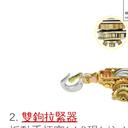
2.
雙鉤拉緊器