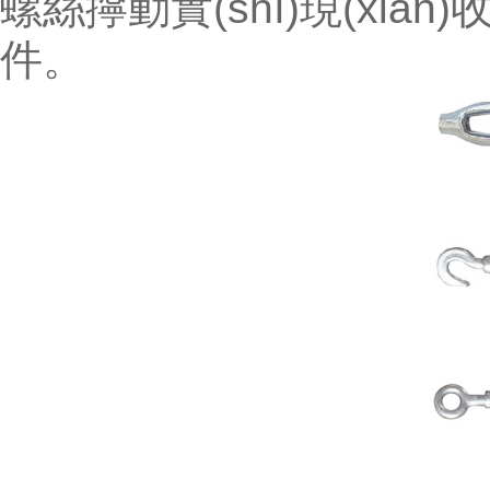
螺絲擰動實(shí)現(xiàn)
件。