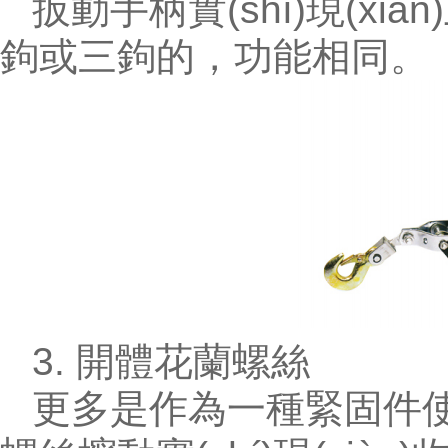
扳動手柄實(shí)現(x
鉤或三鉤的，功能相同。
3. 開體花蘭螺絲
更多是作為一種緊固件使