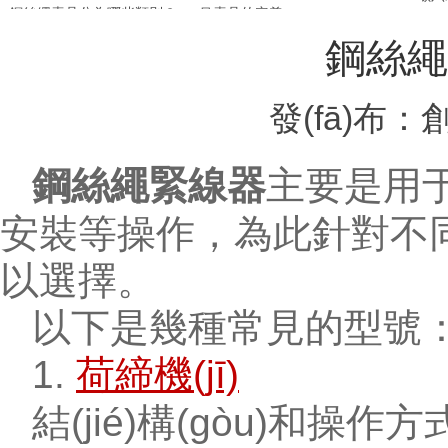
鋼絲繩索具分為哪些類別？
吊索具的定義
鋼絲繩
發(fā)布：
鋼絲繩緊線器
主要是用于
安裝等操作，為此針對不
以選擇。
以下是幾種常見的型號
1.
荷締機(jī)
結(jié)構(gòu)和