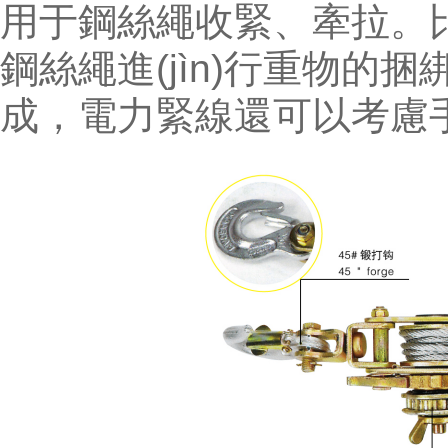
用于鋼絲繩收緊、牽拉。比
鋼絲繩進(jìn)行重物的
成，電力緊線還可以考慮