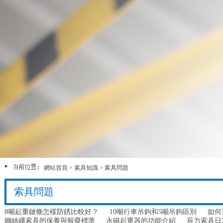
網站首頁
>
索具知識
>
索具問題
索具問題
8噸起重鏈條怎樣防銹比較好？
10噸行車吊鉤和5噸吊鉤區別
如何
鋼絲繩索具的保養與報廢標準
永磁起重器的功能介紹
辰力索具日