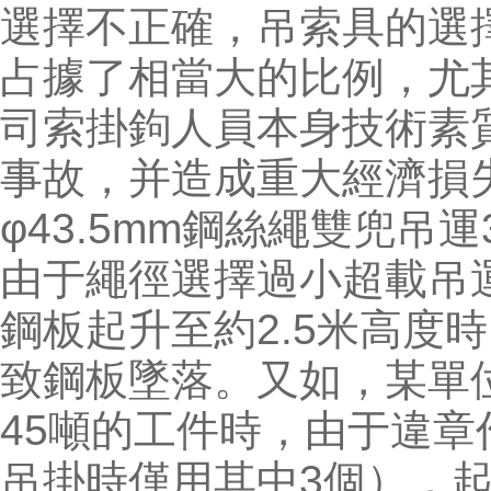
選擇不正確，吊索具的選
占據了相當大的比例，尤
司索掛鉤人員本身技術素
事故，并造成重大經濟損
φ43.5mm鋼絲繩雙兜吊
由于繩徑選擇過小超載吊
鋼板起升至約2.5米高度
致鋼板墜落。又如，某單
45噸的工件時，由于違章
吊掛時僅用其中3個），